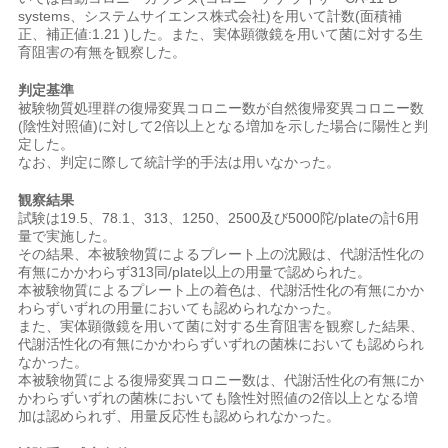
systems、システムサイエンス株式会社)を用いて計数(面積補
正、補正値:1.21 )した。また、実体顕微鏡を用いて菌に対する生
育阻害の有無を観察した。
判定基準
被験物質処理群の復帰変異コロニー数が自然復帰変異コロニー数
(陰性対照値)に対して2倍以上となる増加を示した場合に陽性と判
定した。
なお、判定に際して統計学的手法は用いなかった。
観察結果
試験は19.5、78.1、313、1250、2500及び5000陀/plateの計6用
量で実施した。
その結果、本被験物質によるプレート上の沈殿は、代謝活性化の
有無にかかわらず313同/plate以上の用量で認められた。
本被験物質によるプレート上の着色は、代謝活性化の有無にかか
わらずいずれの用量においても認められなかった。
また、実体顕微鏡を用いて菌に対する生育阻害を観察した結果、
代謝活性化の有無にかかわらずいずれの菌株においても認められ
なかった。
本被験物質による復帰変異コロニー数は、代謝活性化の有無にか
かわらずいずれの菌株においても陰性対照値の2倍以上となる増
加は認められず、用量反応性も認められなかった。