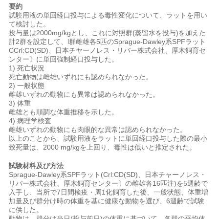
要約
試験用液の単回経口投与による毒性変化について、ラットを用い
て検討した。
投与量は2000mg/kgとし、これに対照群(蒸留水を投与)を加えた
計2群を設定して、l群雌雄各5匹のSprague-Dawley系SPFラット
CCrl:CD(SD)、日本チヤーノレス・リバー株式会社、厚木飼育セ
ンター〕に単回強制経口投与した。
1) 死亡状況
死亡動物は雌雄いずれにも認められなかった。
2) 一般状態
雌雄いずれの動物にも異常は認められなかった。
3) 体重
雌雄とも順調な体重推移を示した。
4) 病理学検査
雌雄いずれの動物にも肉眼的な異常は認められなかった。
以上のことから、試験用液をラットに単回経口投与した際の最小
致死量は、2000 mg/kgを上回り、毒性は低いと推定された。
試験材料及び方法
Sprague-Dawley系SPFラット(Crl:CD(SD)、日本チャーノレス・
リバー株式会社、厚木飼育センター〕の雌雄各16匹注)を5週齢で
入手し、当所で7日間検疫・周1化飼育した後、一般状態、体重増
加量及び群分け時の体重を基に健康な動物を選び、6週齢で試験
に供した。
動物は、群分け当日(投与前日)の体重に基づいて、各群の平均体