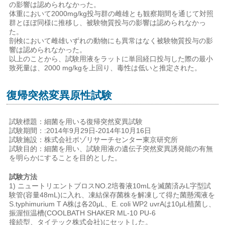
の影響は認められなかった。
体重において2000mg/kg投与群の雌雄とも観察期間を通じて対照
群とほぼ同様に推移し、被験物質投与の影響は認められなかっ
た。
剖検において雌雄いずれの動物にも異常はなく被験物質投与の影
響は認められなかった。
以上のことから、試験用液をラットに単回経口投与した際の最小
致死量は、2000 mg/kgを上回り、毒性は低いと推定された。
復帰突然変異原性試験
試験標題：細菌を用いる復帰突然変異試験
試験期間：:2014年9月29日-2014年10月16日
試験施設：株式会社ボゾリサーチセンター東京研究所
試験目的：細菌を用い、試験用液の遺伝子突然変異誘発能の有無
を明らかにすることを目的とした。
試験方法
1) ニュートリエントブロスNO.2培養液10mLを滅菌済みL字型試
験管(容量48mL)に入れ、凍結保存菌株を解凍して得た菌懸濁液を
S.typhimurium T A株は各20μL、E. coli WP2 uvrAは10μL植菌し、
振渥恒温槽(COOLBATH SHAKER ML-10 PU-6
接続型、タイテック株式会社)にセットした。