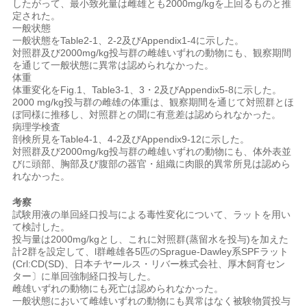
したがって、最小致死量は雌雄とも2000mg/kgを上回るものと推
定された。
一般状態
一般状態をTable2-1、2-2及びAppendix1-4に示した。
対照群及び2000mg/kg投与群の雌雄いずれの動物にも、観察期間
を通じて一般状態に異常は認められなかった。
体重
体重変化をFig.1、Table3-1、3・2及びAppendix5-8に示した。
2000 mg/kg投与群の雌雄の体重は、観察期間を通じて対照群とほ
ぼ同様に推移し、対照群との聞に有意差は認められなかった。
病理学検査
剖検所見をTable4-1、4-2及びAppendix9-12に示した。
対照群及び2000mg/kg投与群の雌雄いずれの動物にも、体外表並
びに頭部、胸部及び腹部の器官・組織に肉眼的異常所見は認めら
れなかった。
考察
試験用液の単回経口投与による毒性変化について、ラットを用い
て検討した。
投与量は2000mg/kgとし、これに対照群(蒸留水を投与)を加えた
計2群を設定して、l群雌雄各5匹のSprague-Dawley系SPFラット
(Crl:CD(SD)、日本チヤールス・リバー株式会社、厚木飼育セン
ター〕に単回強制経口投与した。
雌雄いずれの動物にも死亡は認められなかった。
一般状態において雌雄いずれの動物にも異常はなく被験物質投与