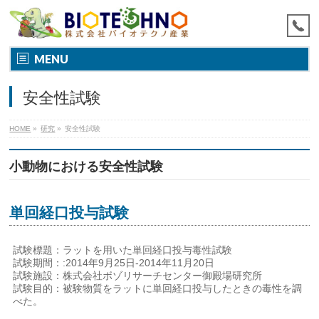
MENU
安全性試験
HOME
»
研究
»
安全性試験
小動物における安全性試験
単回経口投与試験
試験標題：ラットを用いた単回経口投与毒性試験
試験期間：:2014年9月25日-2014年11月20日
試験施設：株式会社ボゾリサーチセンター御殿場研究所
試験目的：被験物質をラットに単回経口投与したときの毒性を調
べた。