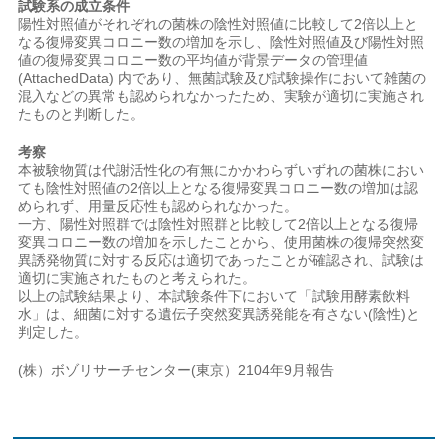
試験系の成立条件
陽性対照値がそれぞれの菌株の陰性対照値に比較して2倍以上と
なる復帰変異コロニー数の増加を示し、陰性対照値及び陽性対照
値の復帰変異コロニー数の平均値が背景データの管理値
(AttachedData) 内であり、無菌試験及び試験操作において雑菌の
混入などの異常も認められなかったため、実験が適切に実施され
たものと判断した。
考察
本被験物質は代謝活性化の有無にかかわらずいずれの菌株におい
ても陰性対照値の2倍以上となる復帰変異コロニー数の増加は認
められず、用量反応性も認められなかった。
一方、陽性対照群では陰性対照群と比較して2倍以上となる復帰
変異コロニー数の増加を示したことから、使用菌株の復帰突然変
異誘発物質に対する反応は適切であったことが確認され、試験は
適切に実施されたものと考えられた。
以上の試験結果より、本試験条件下において「試験用酵素飲料
水」は、細菌に対する遺伝子突然変異誘発能を有さない(陰性)と
判定した。
(株）ボゾリサーチセンター(東京）2104年9月報告