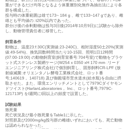
重ができるだけ均等となるよう体重層別化無作為抽出法により各
群を構成した。
投与時の体重範囲は雄で173~ 184 g 、雌で133~147 gであり、雌
雄とも平均値の::t20%以内であった。
群分け後の余剰動物は投与3日後(2014年10月9日)に試験から除外
し、動物管理責任者に移管した。
飼育条件
動物は、温度23:f:30C(実測値:23-240C)、相対湿度50土20%(実測
値:49-54%)、換気回数l時間当たり10-15回、照明1日12時間
(07:00-19:00) の動物飼育室(飼育室番号:704号室)で動物をブラケ
ット式ステンレス製網ケージ(W254 x 0350 xH 170 mm :リード
エンジニアリング株式会社)で個別飼育し、固形飼料CR-LPF (放
射線滅菌:オリエンタノレ酵母工業株式会社、ロット番
号;140619， 140718) 及び御殿場市営水道水(給水瓶)を自由に摂
取させた。また、環境エンリッチメントとして7979Cダイヤモン
ドツイスト(HarlanLaboratories， Inc.、ロット番号;7979C-
121713P) をl週間にl回以上の頻度で設置した。
試験結果
致死量
死亡状況及び最小致死量をTable1に示した。
対照群及び2000mg/kg投与群の雌雄いずれにおいても、死亡動物
は認められなかった。