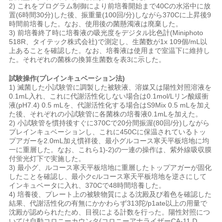
2) これをプログラム制御により前培養開始まで40Cの水浴中に放
置(6時間30分)した後、振重量(100回/分)しながら370Cに上昇後9
時間前培養した。なお、使用後の菌懸濁液は廃棄した。
3) 前培養終了時に培養液の吸光度をデジタル比色計(Miniphoto
518R、タイテック株式会社)で測定し、生菌数が1x 109個/mL以
上あることを確認した。なお、培養液は使用まで室温下に維持し
た。それぞれの菌株の換算生菌数を表3に示した。
試験操作(プレインキュベーション法)
1) 滅菌した小試験管に調製した被験液、溶媒又は陽性対照溶液を
0.1mL入れ、これに代謝活性化しない場合は0.1mol/Lリン酸緩衝
液(pH7.4) 0.5 mLを、代謝活性化する場合はS9Mix 0.5 mLを加え
た後、それぞれの小試験管に各菌株の培養液0.1mLを加えた。
2) 小試験管を慣持後すぐに370Cで20分間振渥(80回/分)しながら
プレインキュベーションし、これに450Cに保温されているトッ
プアガーを2.0mL加え慣祥後、最小グルコース寒天平板培地に均
一に重層した。なお、これら1)-2)の一連の操作は、紫外線吸収膜
付蛍光灯下で実施した。
3) 最小グ、ルコース寒天平板培地に重層したトップアガーが固化
したことを確認し、最小クcルコース寒天平板培地を逆さにして
インキュベータに入れ、370Cで48時間培養した。
4) 培養後、プレート上の被験物質による沈殿及び着色を確認した
結果、代謝活性化の有無にかかわらず313陀/p1ate以上の用量で
沈殿が認められたため、目視による計数を行った。陽性対照につ
いては自動コロニーカウンタ(コロニーアナライザーCA-11 D