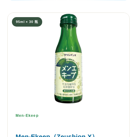
95ml × 30 瓶
Men-Ekeep
Men-Ekeep（Zeushion X）